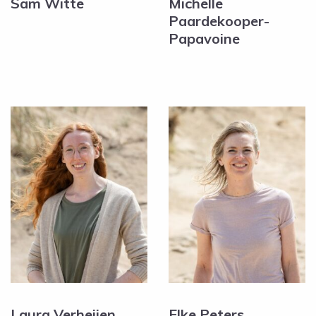
Sam Witte
Michelle
Paardekooper-
Papavoine
Laura Verheijen
Elke Peters