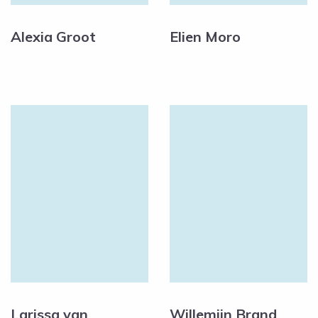
Alexia Groot
Elien Moro
Larissa van
Willemijn Brand