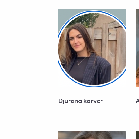
Djurana korver
A