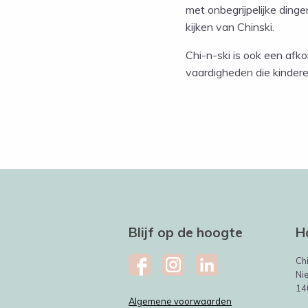
met onbegrijpelijke ding
kijken van Chinski.
Chi-n-ski is ook een afkor
vaardigheden die kindere
Blijf op de hoogte
H
Ch
Ni
14
Algemene voorwaarden