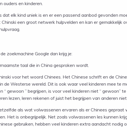
n ouders en kinderen.
 is dat elk kind uniek is en er een passend aanbod gevonden moe
t Chinski een groot netwerk hulpvelden en kan er gemakkelijk 
hulpvraag.
j de zoekmachine Google dan krijg je:
ornaamste taal die in China gesproken wordt.
hinski voor het woord Chinees. Het Chinese schrift en de Chinese
 de Westerse wereld. Dit is ook waar veel kinderen mee te make
 “ gewoon ” begrijpen, is voor veel kinderen niet “ gewoon” te 
leren lezen, leren rekenen of juist het begrijpen van anderen ni
etzelfde als wat volwassenen ervaren als er Chinees gepraat 
. Het is onbegrijpelijk. Net zoals volwassenen les kunnen krij
Chinese gebruiken, hebben veel kinderen extra aandacht nodig 