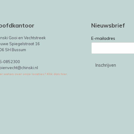
oofdkantoor
Nieuwsbrief
inski Gooi en Vechtstreek
E-mailadres
euwe Spiegelstraat 16
06 SH Bussum
5-0852300
oienvecht@chinski.nl
r weten over onze locaties? Klik dan hier.