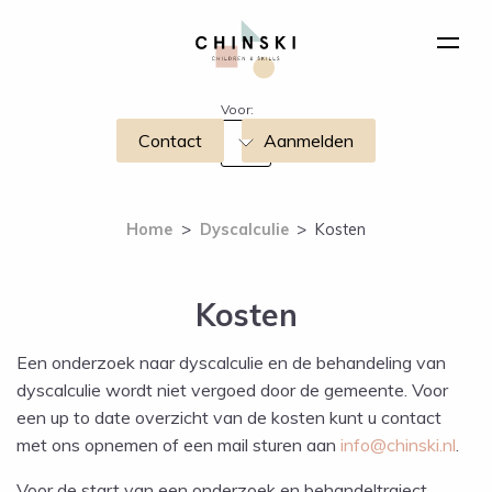
Voor:
Contact
Aanmelden
Home
>
Dyscalculie
>
Kosten
Kosten
Een onderzoek naar dyscalculie en de behandeling van
dyscalculie
wordt
niet
vergoed door de gemeente. Voor
een up to date overzicht van de kosten kunt u contact
met ons opnemen of een mail sturen aan
info@chinski.nl
.
Voor de start van een onderzoek en behandeltraject