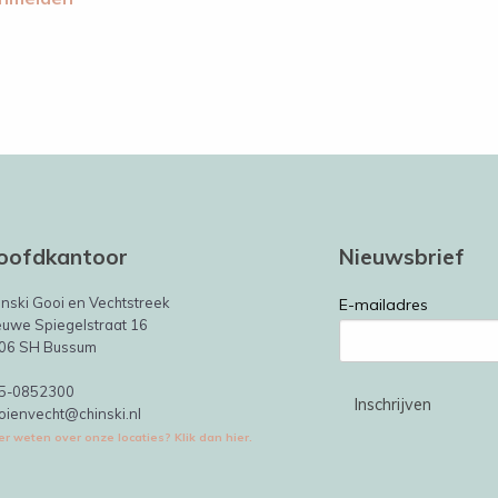
oofdkantoor
Nieuwsbrief
inski Gooi en Vechtstreek
E-mailadres
euwe Spiegelstraat 16
06 SH Bussum
5-0852300
oienvecht@chinski.nl
r weten over onze locaties? Klik dan hier.