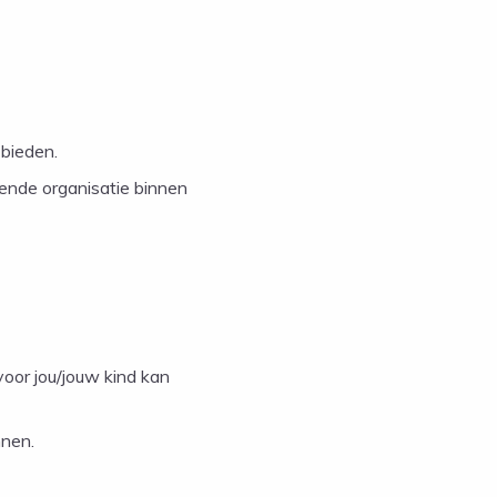
 bieden.
sende organisatie binnen
oor jou/jouw kind kan
nnen.