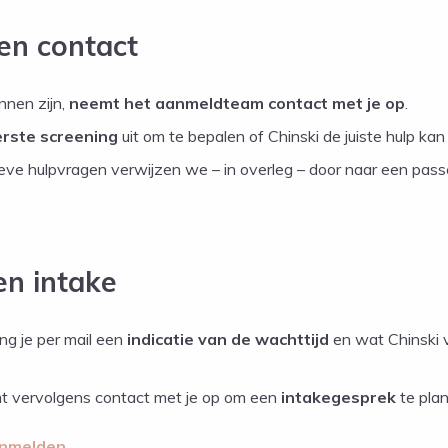
 en contact
nnen zijn,
neemt het aanmeldteam contact met je op
.
erste screening
uit om te bepalen of Chinski de juiste hulp kan
ieve hulpvragen verwijzen we – in overleg – door naar een pas
en intake
ng je per mail een
indicatie van de wachttijd
en wat Chinski v
t vervolgens contact met je op om een
intakegesprek
te pla
aanmelden