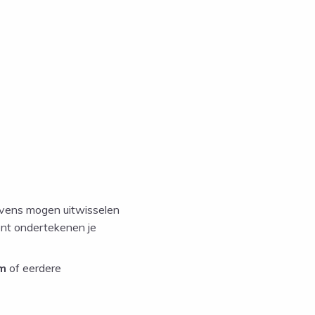
evens mogen uitwisselen
bent ondertekenen je
em
of eerdere