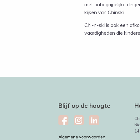
met onbegrijpelijke ding
kijken van Chinski.
Chi-n-ski is ook een afkor
vaardigheden die kindere
Blijf op de hoogte
H
Ch
Ni
14
Algemene voorwaarden