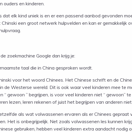
n ouders en kinderen.
 is dat elk kind uniek is en er een passend aanbod gevonden moe
t Chinski een groot netwerk hulpvelden en kan er gemakkelijk 
hulpvraag.
j de zoekmachine Google dan krijg je:
ornaamste taal die in China gesproken wordt.
hinski voor het woord Chinees. Het Chinese schrift en de Chinese
 de Westerse wereld. Dit is ook waar veel kinderen mee te make
 “ gewoon ” begrijpen, is voor veel kinderen niet “ gewoon” te 
leren lezen, leren rekenen of juist het begrijpen van anderen ni
etzelfde als wat volwassenen ervaren als er Chinees gepraat 
. Het is onbegrijpelijk. Net zoals volwassenen les kunnen krij
Chinese gebruiken, hebben veel kinderen extra aandacht nodig 